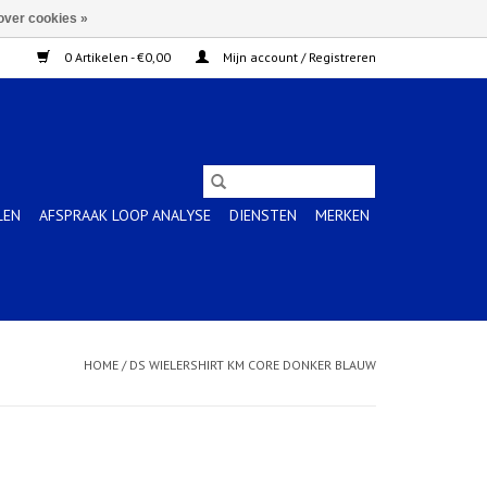
over cookies »
0 Artikelen - €0,00
Mijn account / Registreren
LEN
AFSPRAAK LOOP ANALYSE
DIENSTEN
MERKEN
HOME
/
DS WIELERSHIRT KM CORE DONKER BLAUW