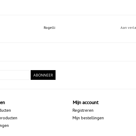
Rogelli
Aan verl
ABONNEER
ten
Mijn account
ducten
Registreren
producten
Mijn bestellingen
ingen