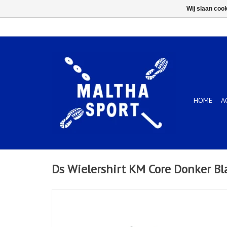
Wij slaan coo
HOME
A
Ds Wielershirt KM Core Donker B