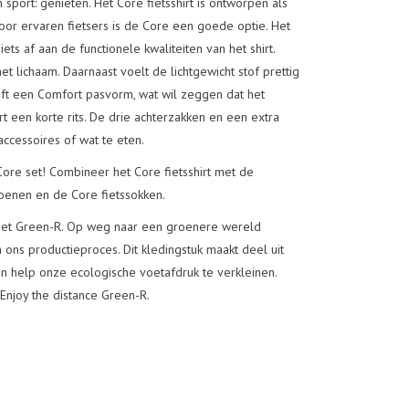
 sport: genieten. Het Core fietsshirt is ontworpen als
or ervaren fietsers is de Core een goede optie. Het
ts af aan de functionele kwaliteiten van het shirt.
et lichaam. Daarnaast voelt de lichtgewicht stof prettig
eeft een Comfort pasvorm, wat wil zeggen dat het
hirt een korte rits. De drie achterzakken en een extra
 accessoires of wat te eten.
Core set! Combineer het Core fietsshirt met de
oenen en de Core fietssokken.
 met Green-R. Op weg naar een groenere wereld
ns productieproces. Dit kledingstuk maakt deel uit
n help onze ecologische voetafdruk te verkleinen.
Enjoy the distance Green-R.