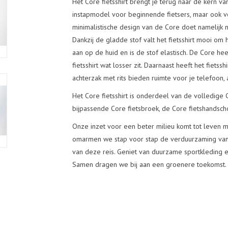
Het Core fietsshirt brengt je terug naar de kern van
instapmodel voor beginnende fietsers, maar ook vo
minimalistische design van de Core doet namelijk nie
Dankzij de gladde stof valt het fietsshirt mooi om h
aan op de huid en is de stof elastisch. De Core h
fietsshirt wat losser zit. Daarnaast heeft het fietss
achterzak met rits bieden ruimte voor je telefoon,
Het Core fietsshirt is onderdeel van de volledige 
bijpassende Core fietsbroek, de Core fietshandsch
Onze inzet voor een beter milieu komt tot leven
omarmen we stap voor stap de verduurzaming van o
van deze reis. Geniet van duurzame sportkleding e
Samen dragen we bij aan een groenere toekomst. 