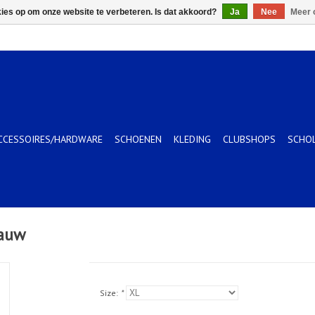
kies op om onze website te verbeteren. Is dat akkoord?
Ja
Nee
Meer 
CCESSOIRES/HARDWARE
SCHOENEN
KLEDING
CLUBSHOPS
SCHO
lauw
Size:
*