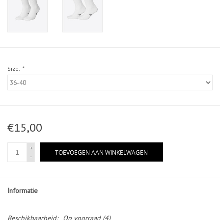
Size:
*
€15,00
+
TOEVOEGEN AAN WINKELWAGEN
-
Informatie
Beschikbaarheid:
Op voorraad
(4)