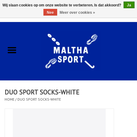
Wij slaan cookies op om onze website te verbeteren. Is dat akkoord?
Ja
Nee
Meer over cookies »
0 Artikelen - €0,00
Home
ACCESSOIRES/HARDWARE
SCHOENEN
KLEDING
DUO SPORT SOCKS-WHITE
CLUBSHOPS
HOME
/
DUO SPORT SOCKS-WHITE
SCHOLEN
Afspraak Loop Analyse