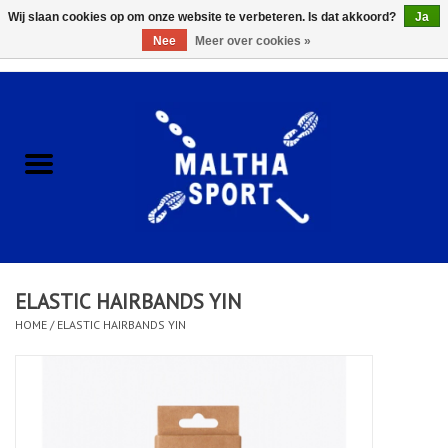
Wij slaan cookies op om onze website te verbeteren. Is dat akkoord?
Ja
Nee
Meer over cookies »
0 Artikelen - €0,00
Home
ACCESSOIRES/HARDWARE
SCHOENEN
KLEDING
ELASTIC HAIRBANDS YIN
CLUBSHOPS
HOME
/
ELASTIC HAIRBANDS YIN
SCHOLEN
Afspraak Loop Analyse