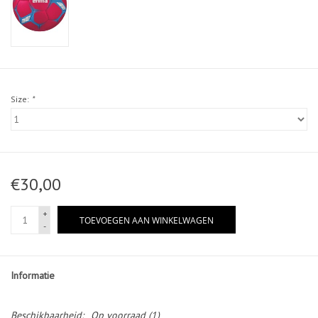
Size:
*
€30,00
+
TOEVOEGEN AAN WINKELWAGEN
-
Informatie
Beschikbaarheid:
Op voorraad
(1)