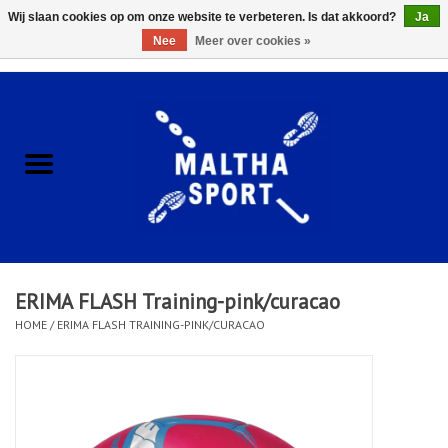
Wij slaan cookies op om onze website te verbeteren. Is dat akkoord?
Ja
Nee
Meer over cookies »
0 Artikelen - €0,00
Home
ACCESSOIRES/HARDWARE
SCHOENEN
KLEDING
ERIMA FLASH Training-pink/curacao
CLUBSHOPS
HOME
/
ERIMA FLASH TRAINING-PINK/CURACAO
SCHOLEN
Afspraak Loop Analyse