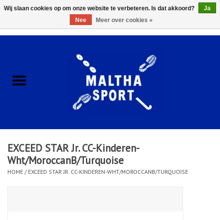
Wij slaan cookies op om onze website te verbeteren. Is dat akkoord?
Ja
Nee
Meer over cookies »
0 Artikelen - €0,00
Home
ACCESSOIRES/HARDWARE
SCHOENEN
KLEDING
EXCEED STAR Jr. CC-Kinderen-
CLUBSHOPS
Wht/MoroccanB/Turquoise
HOME
/
EXCEED STAR JR. CC-KINDEREN-WHT/MOROCCANB/TURQUOISE
SCHOLEN
Afspraak Loop Analyse