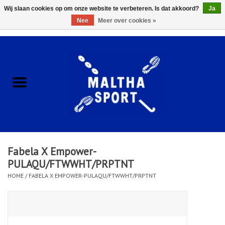
Wij slaan cookies op om onze website te verbeteren. Is dat akkoord?
Ja
Nee
Meer over cookies »
0 Artikelen - €0,00
Home
ACCESSOIRES/HARDWARE
SCHOENEN
KLEDING
Fabela X Empower-
CLUBSHOPS
PULAQU/FTWWHT/PRPTNT
HOME
/
FABELA X EMPOWER-PULAQU/FTWWHT/PRPTNT
SCHOLEN
Afspraak Loop Analyse