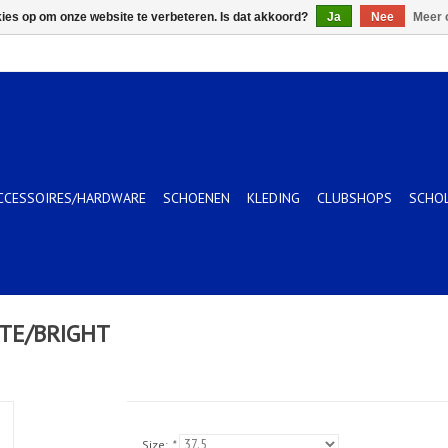
kies op om onze website te verbeteren. Is dat akkoord?
Ja
Nee
Meer 
CCESSOIRES/HARDWARE
SCHOENEN
KLEDING
CLUBSHOPS
SCHO
ITE/BRIGHT
Size:
*