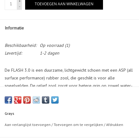
+
TOEVOEGEN AAN WINKELWAGEN
-
Informatie
Beschikbaarheid:
Op voorraad
(1)
Levertijd:
1-2 dagen
De FLASH 3.0 is een duurzame, lichtgewicht schoen met een ASP (all
surface performance) rubber zool, die geschikt is voor alle
speelvelden. De relief zool zorgt voor betere grip op zowel water-
als zandspeelvelden. De bovenzijde is gemaakt van PU, is extra licht
en heeft een gestroomlijnd ontwerp dat het, samen met het
supportsysteem,voor de voet, een goede schoen voor de jongste
Grays
spelers maakt. De tussenzool is verbeterd en bevordert snelle en
scherpe bewegingen. Het EVA voetbed kan vervangen worden voor
Aan verlanglijst toevoegen
/
Toevoegen om te vergelijken
/
Afdrukken
een eigen inlegzool.