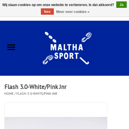
Wij slaan cookies op om onze website te verbeteren. Is dat akkoord?
Ja
Nee
Meer over cookies »
0 Artikelen - €0,00
Home
ACCESSOIRES/HARDWARE
SCHOENEN
KLEDING
Flash 3.0-White/Pink Jnr
CLUBSHOPS
HOME
/
FLASH 3.0-WHITE/PINK JNR
SCHOLEN
Afspraak Loop Analyse