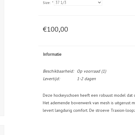
Size:
*
€100,00
Informatie
Beschikbaarheid:
Op voorraad
(1)
Levertijd:
1-2 dagen
Deze hockeyschoen heeft een robuust model dat d
Het ademende bovenwerk van mesh is uitgerust m
levert langdurig comfort. De stroeve Traxion-loopz