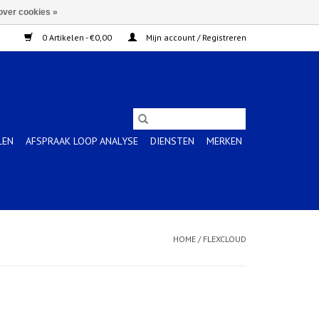
over cookies »
0 Artikelen - €0,00
Mijn account / Registreren
LEN
AFSPRAAK LOOP ANALYSE
DIENSTEN
MERKEN
HOME
/
FLEXCLOUD