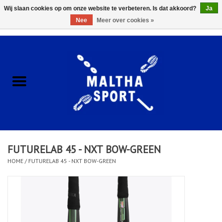
Wij slaan cookies op om onze website te verbeteren. Is dat akkoord?
Ja
Nee
Meer over cookies »
0 Artikelen - €0,00
Home
ACCESSOIRES/HARDWARE
SCHOENEN
KLEDING
FUTURELAB 45 - NXT BOW-GREEN
CLUBSHOPS
HOME
/
FUTURELAB 45 - NXT BOW-GREEN
SCHOLEN
Afspraak Loop Analyse