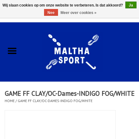
Wij slaan cookies op om onze website te verbeteren. Is dat akkoord?
Ja
Nee
Meer over cookies »
0 Artikelen - €0,00
Home
ACCESSOIRES/HARDWARE
SCHOENEN
KLEDING
GAME FF CLAY/OC-Dames-INDIGO FOG/WHITE
CLUBSHOPS
HOME
/
GAME FF CLAY/OC-DAMES-INDIGO FOG/WHITE
SCHOLEN
Afspraak Loop Analyse