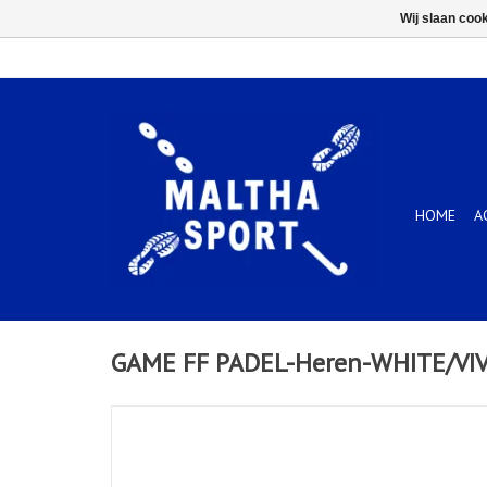
Wij slaan coo
HOME
A
GAME FF PADEL-Heren-WHITE/VI