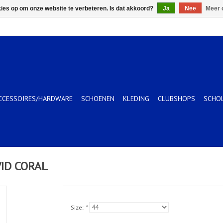
kies op om onze website te verbeteren. Is dat akkoord?
Ja
Nee
Meer 
CCESSOIRES/HARDWARE
SCHOENEN
KLEDING
CLUBSHOPS
SCHO
VID CORAL
Size:
*