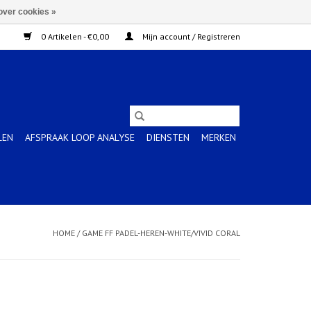
over cookies »
0 Artikelen - €0,00
Mijn account / Registreren
LEN
AFSPRAAK LOOP ANALYSE
DIENSTEN
MERKEN
HOME
/
GAME FF PADEL-HEREN-WHITE/VIVID CORAL