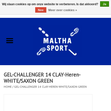
Wij slaan cookies op om onze website te verbeteren. Is dat akkoord?
Ja
Nee
Meer over cookies »
0 Artikelen - €0,00
Home
ACCESSOIRES/HARDWARE
SCHOENEN
KLEDING
GEL-CHALLENGER 14 CLAY-Heren-
CLUBSHOPS
WHITE/SAXON GREEN
HOME
/
GEL-CHALLENGER 14 CLAY-HEREN-WHITE/SAXON GREEN
SCHOLEN
Afspraak Loop Analyse