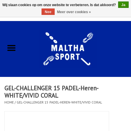
Wij slaan cookies op om onze website te verbeteren. Is dat akkoord?
Ja
Nee
Meer over cookies »
0 Artikelen - €0,00
Home
ACCESSOIRES/HARDWARE
SCHOENEN
KLEDING
GEL-CHALLENGER 15 PADEL-Heren-
CLUBSHOPS
WHITE/VIVID CORAL
HOME
/
GEL-CHALLENGER 15 PADEL-HEREN-WHITE/VIVID CORAL
SCHOLEN
Afspraak Loop Analyse