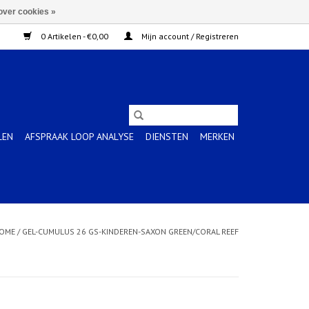
over cookies »
0 Artikelen - €0,00
Mijn account / Registreren
LEN
AFSPRAAK LOOP ANALYSE
DIENSTEN
MERKEN
OME
/
GEL-CUMULUS 26 GS-KINDEREN-SAXON GREEN/CORAL REEF