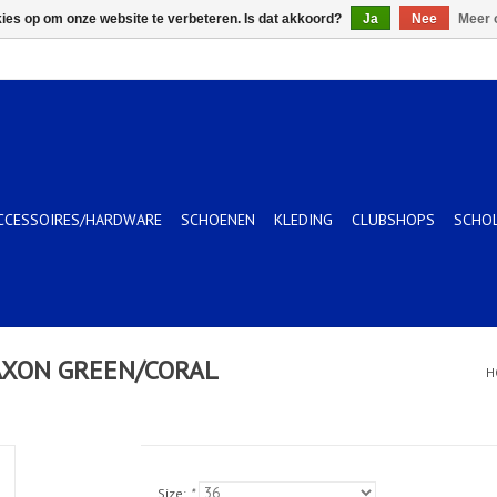
kies op om onze website te verbeteren. Is dat akkoord?
Ja
Nee
Meer 
CCESSOIRES/HARDWARE
SCHOENEN
KLEDING
CLUBSHOPS
SCHO
AXON GREEN/CORAL
H
Size:
*