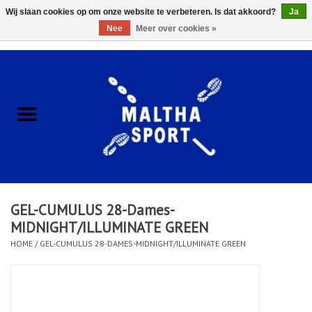
Wij slaan cookies op om onze website te verbeteren. Is dat akkoord?
Ja
Nee
Meer over cookies »
0 Artikelen - €0,00
Home
ACCESSOIRES/HARDWARE
SCHOENEN
KLEDING
GEL-CUMULUS 28-Dames-
CLUBSHOPS
MIDNIGHT/ILLUMINATE GREEN
HOME
/
GEL-CUMULUS 28-DAMES-MIDNIGHT/ILLUMINATE GREEN
SCHOLEN
Afspraak Loop Analyse