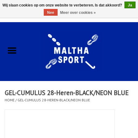
Wij slaan cookies op om onze website te verbeteren. Is dat akkoord?
Ja
Nee
Meer over cookies »
0 Artikelen - €0,00
Home
ACCESSOIRES/HARDWARE
SCHOENEN
KLEDING
GEL-CUMULUS 28-Heren-BLACK/NEON BLUE
CLUBSHOPS
HOME
/
GEL-CUMULUS 28-HEREN-BLACK/NEON BLUE
SCHOLEN
Afspraak Loop Analyse