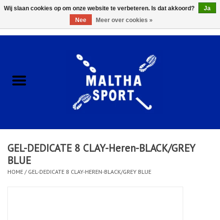
Wij slaan cookies op om onze website te verbeteren. Is dat akkoord?
Ja
Nee
Meer over cookies »
0 Artikelen - €0,00
Home
ACCESSOIRES/HARDWARE
SCHOENEN
KLEDING
GEL-DEDICATE 8 CLAY-Heren-BLACK/GREY
CLUBSHOPS
BLUE
HOME
/
GEL-DEDICATE 8 CLAY-HEREN-BLACK/GREY BLUE
SCHOLEN
Afspraak Loop Analyse