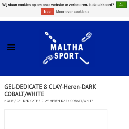
Wij slaan cookies op om onze website te verbeteren. Is dat akkoord?
Ja
Nee
Meer over cookies »
0 Artikelen - €0,00
Home
ACCESSOIRES/HARDWARE
SCHOENEN
KLEDING
GEL-DEDICATE 8 CLAY-Heren-DARK
CLUBSHOPS
COBALT/WHITE
HOME
/
GEL-DEDICATE 8 CLAY-HEREN-DARK COBALT/WHITE
SCHOLEN
Afspraak Loop Analyse