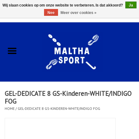
Wij slaan cookies op om onze website te verbeteren. Is dat akkoord?
Ja
Nee
Meer over cookies »
0 Artikelen - €0,00
Home
ACCESSOIRES/HARDWARE
SCHOENEN
KLEDING
GEL-DEDICATE 8 GS-Kinderen-WHITE/INDIGO
CLUBSHOPS
FOG
HOME
/
GEL-DEDICATE 8 GS-KINDEREN-WHITE/INDIGO FOG
SCHOLEN
Afspraak Loop Analyse