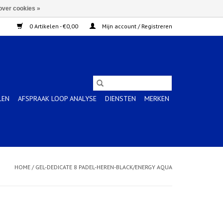
over cookies »
0 Artikelen - €0,00
Mijn account / Registreren
LEN
AFSPRAAK LOOP ANALYSE
DIENSTEN
MERKEN
HOME
/
GEL-DEDICATE 8 PADEL-HEREN-BLACK/ENERGY AQUA