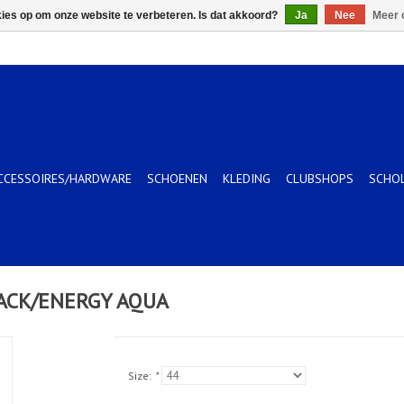
kies op om onze website te verbeteren. Is dat akkoord?
Ja
Nee
Meer 
CCESSOIRES/HARDWARE
SCHOENEN
KLEDING
CLUBSHOPS
SCHO
LACK/ENERGY AQUA
Size:
*