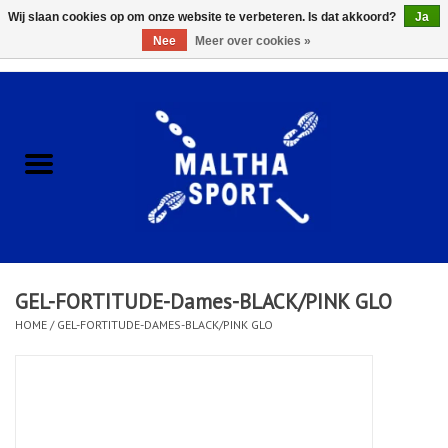
Wij slaan cookies op om onze website te verbeteren. Is dat akkoord?
Ja
Nee
Meer over cookies »
0 Artikelen - €0,00
Home
ACCESSOIRES/HARDWARE
SCHOENEN
KLEDING
GEL-FORTITUDE-Dames-BLACK/PINK GLO
CLUBSHOPS
HOME
/
GEL-FORTITUDE-DAMES-BLACK/PINK GLO
SCHOLEN
Afspraak Loop Analyse