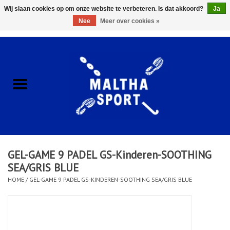
Wij slaan cookies op om onze website te verbeteren. Is dat akkoord?
Ja
Nee
Meer over cookies »
0 Artikelen - €0,00
Home
ACCESSOIRES/HARDWARE
SCHOENEN
KLEDING
GEL-GAME 9 PADEL GS-Kinderen-SOOTHING
CLUBSHOPS
SEA/GRIS BLUE
HOME
/
GEL-GAME 9 PADEL GS-KINDEREN-SOOTHING SEA/GRIS BLUE
SCHOLEN
Afspraak Loop Analyse