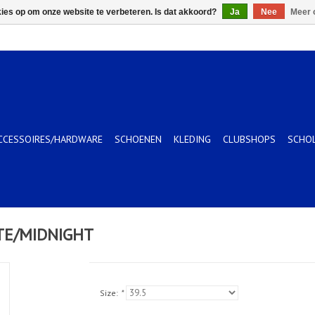
kies op om onze website te verbeteren. Is dat akkoord?
Ja
Nee
Meer 
CCESSOIRES/HARDWARE
SCHOENEN
KLEDING
CLUBSHOPS
SCHO
ITE/MIDNIGHT
Size:
*