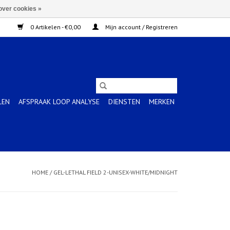
over cookies »
0 Artikelen - €0,00
Mijn account / Registreren
LEN
AFSPRAAK LOOP ANALYSE
DIENSTEN
MERKEN
HOME
/
GEL-LETHAL FIELD 2-UNISEX-WHITE/MIDNIGHT