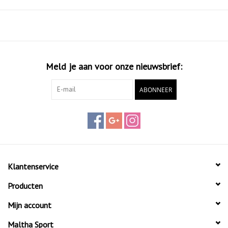
toe heeft geboden. Door meer FF BLAST™ PLUS-demping toe te
voegen en onze nieuwe PureGEL™-technologie te gebruiken, creëert
deze trainer een lichtere en zachtere dempingservaring.
Meld je aan voor onze nieuwsbrief:
ABONNEER
Klantenservice
Producten
Mijn account
Maltha Sport