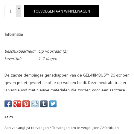
+
TOEVOEGEN AAN WINKELWAGEN
-
Informatie
Beschikbaarheid:
Op voorraad
(1)
Levertijd:
1-2 dagen
De zachte dempingseigenschappen van de GEL-NIMBUS™ 25-schoen
geven je het gevoel alsof je op wolken landt. Deze neutrale trainer
is vernieuwd met nieuwe materialen die zorgen voor een zachtere
en soepelere hardloopervaring. Een zacht gebreid bovenwerk
omhult je voet comfortabel en zorgt voor geavanceerde ventilatie.
De bijgewerkte gebreide tongconstructie zorgt voor meer flexibiliteit
Asics
en strekt zich uit rond de enkel voor een luxere pasvorm en gevoel.
De tussenzool zit vol met de meeste demping die de serie tot nu
Aan verlanglijst toevoegen
/
Toevoegen om te vergelijken
/
Afdrukken