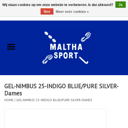
Wij slaan cookies op om onze website te verbeteren. Is dat akkoord?
Ja
Nee
Meer over cookies »
0 Artikelen - €0,00
Home
ACCESSOIRES/HARDWARE
SCHOENEN
KLEDING
GEL-NIMBUS 25-INDIGO BLUE/PURE SILVER-
CLUBSHOPS
Dames
HOME
/
GEL-NIMBUS 25-INDIGO BLUE/PURE SILVER-DAMES
SCHOLEN
Afspraak Loop Analyse