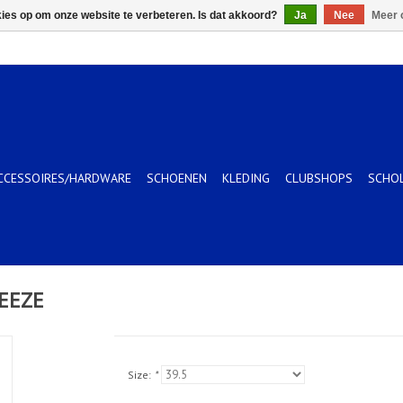
kies op om onze website te verbeteren. Is dat akkoord?
Ja
Nee
Meer 
CCESSOIRES/HARDWARE
SCHOENEN
KLEDING
CLUBSHOPS
SCHO
EEZE
Size:
*