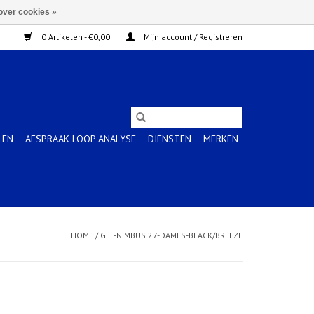
over cookies »
0 Artikelen - €0,00
Mijn account / Registreren
LEN
AFSPRAAK LOOP ANALYSE
DIENSTEN
MERKEN
HOME
/
GEL-NIMBUS 27-DAMES-BLACK/BREEZE