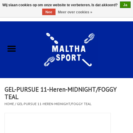
Wij slaan cookies op om onze website te verbeteren. Is dat akkoord?
Ja
Nee
Meer over cookies »
0 Artikelen - €0,00
Home
ACCESSOIRES/HARDWARE
SCHOENEN
KLEDING
GEL-PURSUE 11-Heren-MIDNIGHT/FOGGY
CLUBSHOPS
TEAL
HOME
/
GEL-PURSUE 11-HEREN-MIDNIGHT/FOGGY TEAL
SCHOLEN
Afspraak Loop Analyse