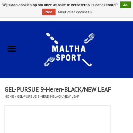
Wij slaan cookies op om onze website te verbeteren. Is dat akkoord?
Ja
Nee
Meer over cookies »
0 Artikelen - €0,00
Home
ACCESSOIRES/HARDWARE
SCHOENEN
KLEDING
GEL-PURSUE 9-Heren-BLACK/NEW LEAF
CLUBSHOPS
HOME
/
GEL-PURSUE 9-HEREN-BLACK/NEW LEAF
SCHOLEN
Afspraak Loop Analyse