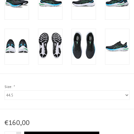
Size:
*
€160,00