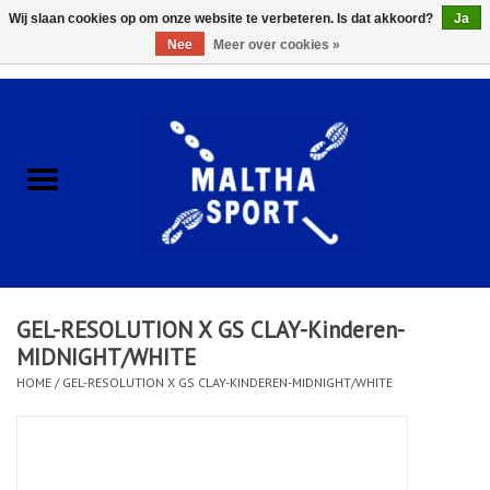
Wij slaan cookies op om onze website te verbeteren. Is dat akkoord?
Ja
Nee
Meer over cookies »
0 Artikelen - €0,00
Home
ACCESSOIRES/HARDWARE
SCHOENEN
KLEDING
GEL-RESOLUTION X GS CLAY-Kinderen-
CLUBSHOPS
MIDNIGHT/WHITE
HOME
/
GEL-RESOLUTION X GS CLAY-KINDEREN-MIDNIGHT/WHITE
SCHOLEN
Afspraak Loop Analyse