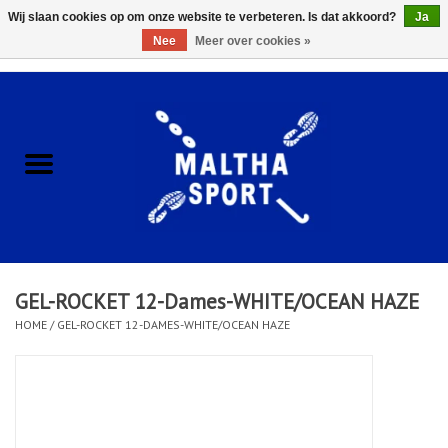
Wij slaan cookies op om onze website te verbeteren. Is dat akkoord?
Ja
Nee
Meer over cookies »
0 Artikelen - €0,00
Home
ACCESSOIRES/HARDWARE
SCHOENEN
KLEDING
GEL-ROCKET 12-Dames-WHITE/OCEAN HAZE
CLUBSHOPS
HOME
/
GEL-ROCKET 12-DAMES-WHITE/OCEAN HAZE
SCHOLEN
Afspraak Loop Analyse