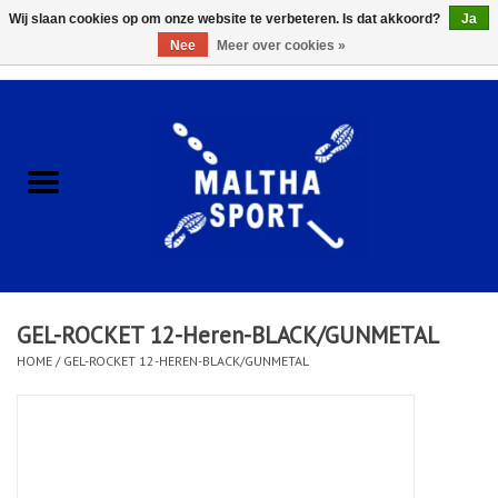
Wij slaan cookies op om onze website te verbeteren. Is dat akkoord?
Ja
Nee
Meer over cookies »
0 Artikelen - €0,00
Home
ACCESSOIRES/HARDWARE
SCHOENEN
KLEDING
GEL-ROCKET 12-Heren-BLACK/GUNMETAL
CLUBSHOPS
HOME
/
GEL-ROCKET 12-HEREN-BLACK/GUNMETAL
SCHOLEN
Afspraak Loop Analyse