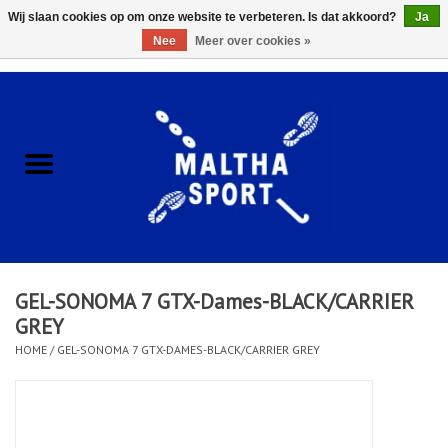
Wij slaan cookies op om onze website te verbeteren. Is dat akkoord?
Ja
Nee
Meer over cookies »
0 Artikelen - €0,00
Home
ACCESSOIRES/HARDWARE
SCHOENEN
KLEDING
GEL-SONOMA 7 GTX-Dames-BLACK/CARRIER
CLUBSHOPS
GREY
HOME
/
GEL-SONOMA 7 GTX-DAMES-BLACK/CARRIER GREY
SCHOLEN
Afspraak Loop Analyse