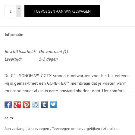
+
TOEVOEGEN AAN WINKELWAGEN
-
Informatie
Beschikbaarheid:
Op voorraad
(1)
Levertijd:
1-2 dagen
De GEL-SONOMA™ 7 GTX schoen is ontworpen voor het buitenleven.
Hij is gemaakt met een GORE-TEX™ membraan dat je voeten warm
en droog houdt als je in natte omstandigheden loopt. Het comfort
onder de voeten is te danken aan de AMPLIFOAM™ tussenzool over
de hele lengte en de GEL™ technologie die strategisch is geplaatst
waar demping nodig is. De buitenzool is speciaal gemaakt voor de
Asics
trails en geeft je geavanceerde tractie. Het patroon helpt je om
zelfverzekerd te lopen op de stijgende en dalende delen van
Aan verlanglijst toevoegen
/
Toevoegen om te vergelijken
/
Afdrukken