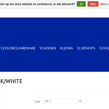
kies op om onze website te verbeteren. Is dat akkoord?
Ja
Nee
Meer 
CCESSOIRES/HARDWARE
SCHOENEN
KLEDING
CLUBSHOPS
SCHO
CK/WHITE
Size:
*