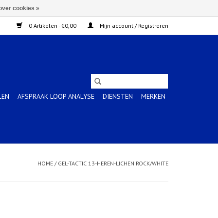
over cookies »
0 Artikelen - €0,00
Mijn account / Registreren
LEN
AFSPRAAK LOOP ANALYSE
DIENSTEN
MERKEN
HOME
/
GEL-TACTIC 13-HEREN-LICHEN ROCK/WHITE