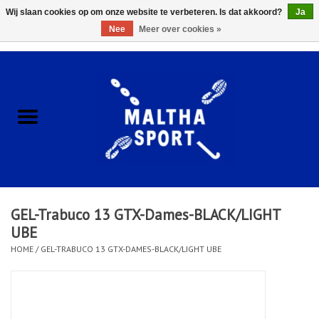
Wij slaan cookies op om onze website te verbeteren. Is dat akkoord?
Ja
Nee
Meer over cookies »
0 Artikelen - €0,00
Home
ACCESSOIRES/HARDWARE
SCHOENEN
KLEDING
GEL-Trabuco 13 GTX-Dames-BLACK/LIGHT
CLUBSHOPS
UBE
HOME
/
GEL-TRABUCO 13 GTX-DAMES-BLACK/LIGHT UBE
SCHOLEN
Afspraak Loop Analyse