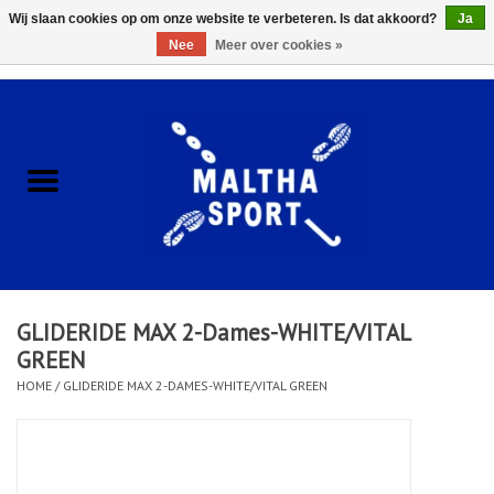
Wij slaan cookies op om onze website te verbeteren. Is dat akkoord?
Ja
Nee
Meer over cookies »
0 Artikelen - €0,00
Home
ACCESSOIRES/HARDWARE
SCHOENEN
KLEDING
GLIDERIDE MAX 2-Dames-WHITE/VITAL
CLUBSHOPS
GREEN
HOME
/
GLIDERIDE MAX 2-DAMES-WHITE/VITAL GREEN
SCHOLEN
Afspraak Loop Analyse