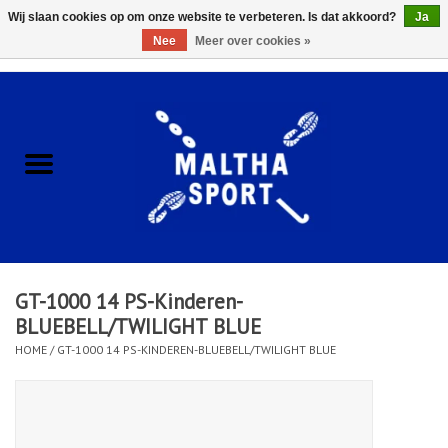
Wij slaan cookies op om onze website te verbeteren. Is dat akkoord?
Ja
Nee
Meer over cookies »
0 Artikelen - €0,00
Home
ACCESSOIRES/HARDWARE
SCHOENEN
KLEDING
GT-1000 14 PS-Kinderen-
CLUBSHOPS
BLUEBELL/TWILIGHT BLUE
HOME
/
GT-1000 14 PS-KINDEREN-BLUEBELL/TWILIGHT BLUE
SCHOLEN
Afspraak Loop Analyse