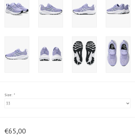
Size:
*
€65,00