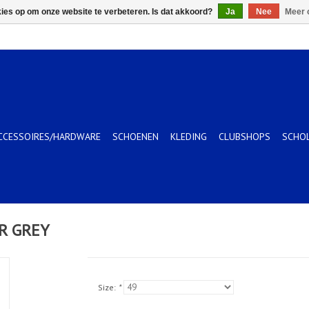
kies op om onze website te verbeteren. Is dat akkoord?
Ja
Nee
Meer 
CCESSOIRES/HARDWARE
SCHOENEN
KLEDING
CLUBSHOPS
SCHO
ER GREY
Size:
*