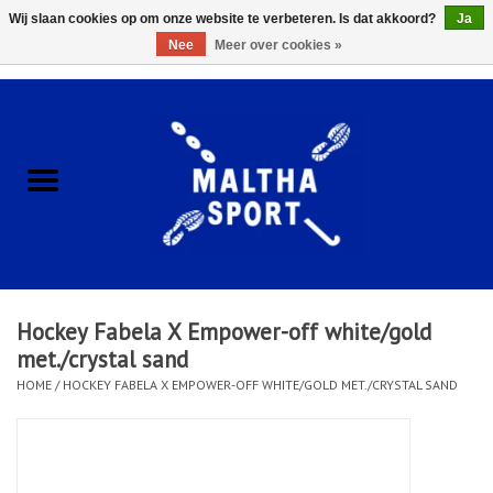
Wij slaan cookies op om onze website te verbeteren. Is dat akkoord?
Ja
Nee
Meer over cookies »
0 Artikelen - €0,00
Home
ACCESSOIRES/HARDWARE
SCHOENEN
KLEDING
Hockey Fabela X Empower-off white/gold
CLUBSHOPS
met./crystal sand
HOME
/
HOCKEY FABELA X EMPOWER-OFF WHITE/GOLD MET./CRYSTAL SAND
SCHOLEN
Afspraak Loop Analyse