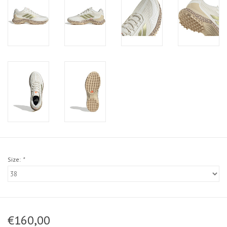
Size:
*
€160,00