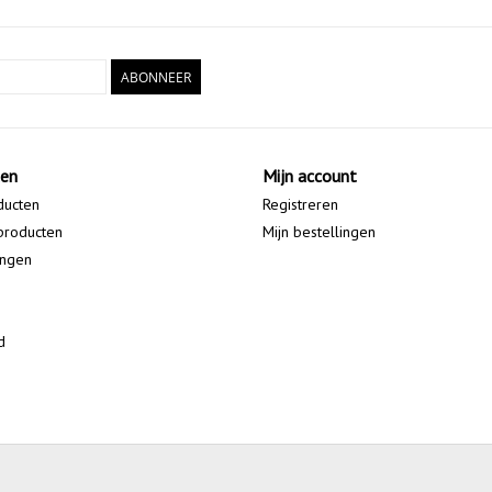
ABONNEER
ten
Mijn account
ducten
Registreren
producten
Mijn bestellingen
ingen
d