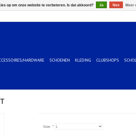
kies op om onze website te verbeteren. Is dat akkoord?
Ja
Nee
Meer 
CCESSOIRES/HARDWARE
SCHOENEN
KLEDING
CLUBSHOPS
SCHO
HT
Size:
*