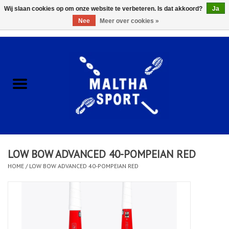
Wij slaan cookies op om onze website te verbeteren. Is dat akkoord?
Ja
Nee
Meer over cookies »
0 Artikelen - €0,00
Home
ACCESSOIRES/HARDWARE
SCHOENEN
KLEDING
LOW BOW ADVANCED 40-POMPEIAN RED
CLUBSHOPS
HOME
/
LOW BOW ADVANCED 40-POMPEIAN RED
SCHOLEN
Afspraak Loop Analyse