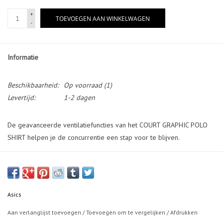
+
TOEVOEGEN AAN WINKELWAGEN
-
Informatie
Beschikbaarheid:
Op voorraad
(1)
Levertijd:
1-2 dagen
De geavanceerde ventilatiefuncties van het COURT GRAPHIC POLO
SHIRT helpen je de concurrentie een stap voor te blijven.
Deze top is gemaakt van sneldrogende stof om de vochtregulatie te
verbeteren, en heeft ook een all-over printontwerp en mesh-stof
aan de zijkanten en achterkant voor een betere luchtstroom. Ten
slotte heeft de top een grafische print op de schouder voor visuele
Asics
interesse.
Aan verlanglijst toevoegen
/
Toevoegen om te vergelijken
/
Afdrukken