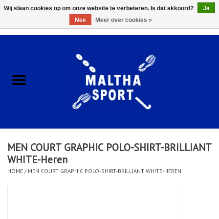
Wij slaan cookies op om onze website te verbeteren. Is dat akkoord?
Ja
Nee
Meer over cookies »
0 Artikelen - €0,00
Home
ACCESSOIRES/HARDWARE
SCHOENEN
KLEDING
MEN COURT GRAPHIC POLO-SHIRT-BRILLIANT
CLUBSHOPS
WHITE-Heren
HOME
/
MEN COURT GRAPHIC POLO-SHIRT-BRILLIANT WHITE-HEREN
SCHOLEN
Afspraak Loop Analyse