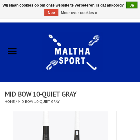
Wij slaan cookies op om onze website te verbeteren. Is dat akkoord?
Ja
Nee
Meer over cookies »
0 Artikelen - €0,00
Home
ACCESSOIRES/HARDWARE
SCHOENEN
KLEDING
MID BOW 10-QUIET GRAY
CLUBSHOPS
HOME
/
MID BOW 10-QUIET GRAY
SCHOLEN
Afspraak Loop Analyse