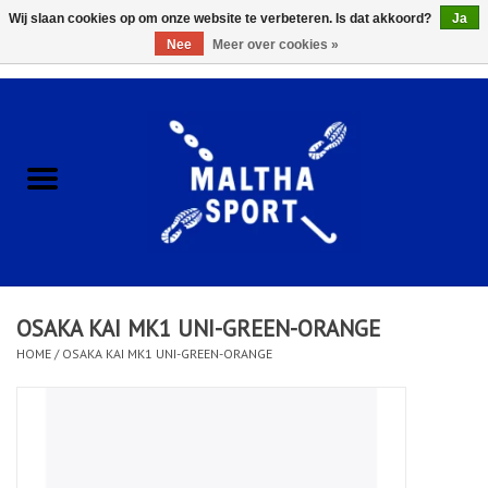
Wij slaan cookies op om onze website te verbeteren. Is dat akkoord?
Ja
Nee
Meer over cookies »
0 Artikelen - €0,00
Home
ACCESSOIRES/HARDWARE
SCHOENEN
KLEDING
OSAKA KAI MK1 UNI-GREEN-ORANGE
CLUBSHOPS
HOME
/
OSAKA KAI MK1 UNI-GREEN-ORANGE
SCHOLEN
Afspraak Loop Analyse