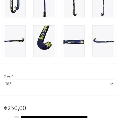
Size:
*
€250,00