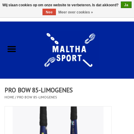
Wij slaan cookies op om onze website te verbeteren. Is dat akkoord?
Ja
Nee
Meer over cookies »
0 Artikelen - €0,00
Home
ACCESSOIRES/HARDWARE
SCHOENEN
KLEDING
PRO BOW 85-LIMOGENES
CLUBSHOPS
HOME
/
PRO BOW 85-LIMOGENES
SCHOLEN
Afspraak Loop Analyse