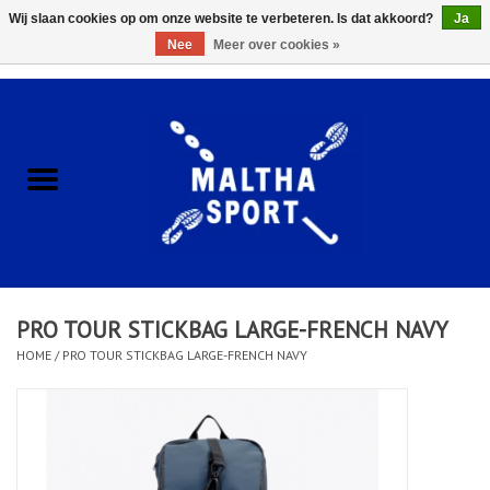
Wij slaan cookies op om onze website te verbeteren. Is dat akkoord?
Ja
Nee
Meer over cookies »
0 Artikelen - €0,00
Home
ACCESSOIRES/HARDWARE
SCHOENEN
KLEDING
PRO TOUR STICKBAG LARGE-FRENCH NAVY
CLUBSHOPS
HOME
/
PRO TOUR STICKBAG LARGE-FRENCH NAVY
SCHOLEN
Afspraak Loop Analyse