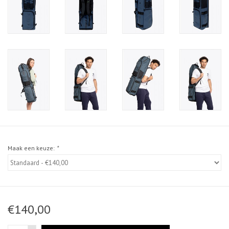
Maak een keuze:
*
€140,00