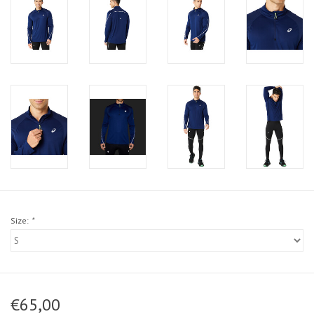
Size:
*
€65,00