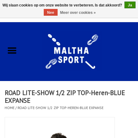
Wij slaan cookies op om onze website te verbeteren. Is dat akkoord?
Ja
Nee
Meer over cookies »
0 Artikelen - €0,00
Home
ACCESSOIRES/HARDWARE
SCHOENEN
KLEDING
ROAD LITE-SHOW 1/2 ZIP TOP-Heren-BLUE
CLUBSHOPS
EXPANSE
HOME
/
ROAD LITE-SHOW 1/2 ZIP TOP-HEREN-BLUE EXPANSE
SCHOLEN
Afspraak Loop Analyse