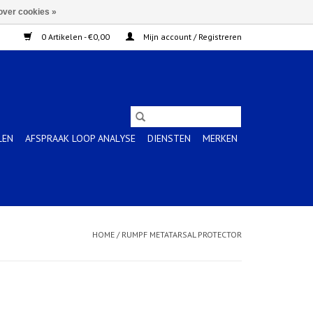
over cookies »
0 Artikelen - €0,00
Mijn account / Registreren
LEN
AFSPRAAK LOOP ANALYSE
DIENSTEN
MERKEN
HOME
/
RUMPF METATARSAL PROTECTOR