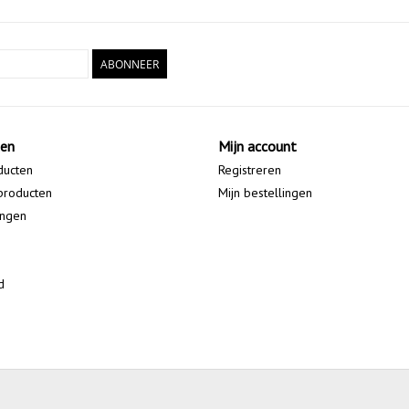
ABONNEER
ten
Mijn account
ducten
Registreren
producten
Mijn bestellingen
ingen
d