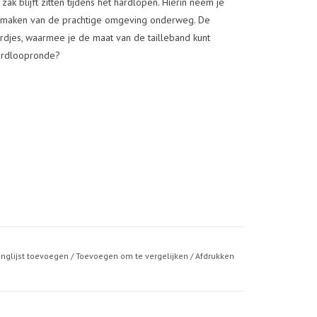
zak blijft zitten tijdens het hardlopen. Hierin neem je
nt maken van de prachtige omgeving onderweg. De
ordjes, waarmee je de maat van de tailleband kunt
hardloopronde?
anglijst toevoegen
/
Toevoegen om te vergelijken
/
Afdrukken