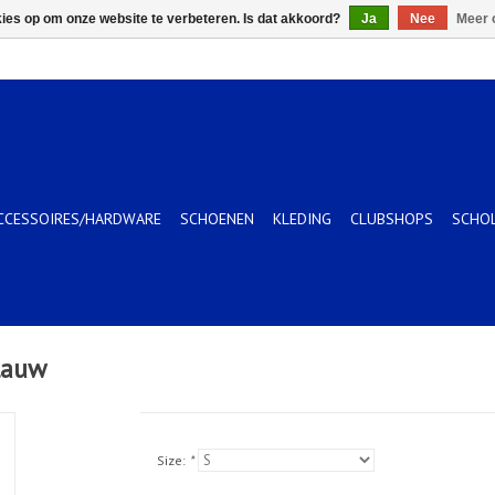
kies op om onze website te verbeteren. Is dat akkoord?
Ja
Nee
Meer 
CCESSOIRES/HARDWARE
SCHOENEN
KLEDING
CLUBSHOPS
SCHO
lauw
Size:
*