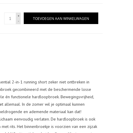
+
TOEVOEGEN AAN WINKELWAGEN
-
ntial 2-in-1 running short zeker niet ontbreken in
nenbroek gecombineerd met de beschermende losse
ele én functionele hardloopbroek. Bewegingsvrijheid,
et allemaal. In de zomer wil je optimaal kunnen
sneldrogende en ademende materiaal kan dat!
lichaam eenvoudig verlaten. De hardloopbroek is ook
met rits. Het binnenbroekje is voorzien van een zijzak