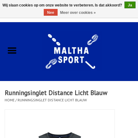
Wij slaan cookies op om onze website te verbeteren. Is dat akkoord?
Ja
Nee
Meer over cookies »
0 Artikelen - €0,00
Home
ACCESSOIRES/HARDWARE
SCHOENEN
KLEDING
Runningsinglet Distance Licht Blauw
CLUBSHOPS
HOME
/
RUNNINGSINGLET DISTANCE LICHT BLAUW
SCHOLEN
Afspraak Loop Analyse