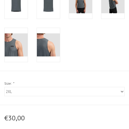
Size:
*
€30,00