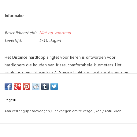
Informatie
Beschikbaarheid:
Niet op voorraad
Levertijd:
5-10 dagen
Het Distance hardloop singlet voor heren is ontworpen voor
hardlopers die houden van frisse, comfortabele kilometers. Het
singlet is gemaakt van Eco AirSquare Light-stof, wat zorgt voor een
lichtgewicht, ademende ervaring die je nauwelijks voelt tijdens het
rennen. De unieke wafelstructuur van de stof verbetert de ventilatie,
waardoor zweet snel verdampt en je huid droog blijft.
Rogelli
Met de heat welded afwerking aan de randen wordt wrijving tot een
Aan verlanglijst toevoegen
/
Toevoegen om te vergelijken
/
Afdrukken
minimum beperkt en voelt het singlet aan als een tweede huid
zonder storende naden. Voor een veilige run in schemerige
omstandigheden zijn er reflecterende details aangebracht die
zorgen voor extra zichtbaarheid.